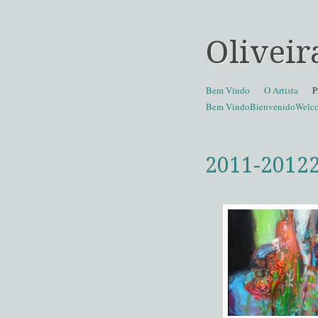
Oliveir
Skip to content
Bem Vindo
O Artista
P
Menu
Bem VindoBienvenidoWelco
2011-2012