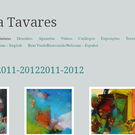
a Tavares
inturas
Desenhos
Aguarelas
Vídeos
Catálogos
Exposições
Texto
me – English
Bem VindoBienvenidoWelcome – Español
2011-2012
2011-2012